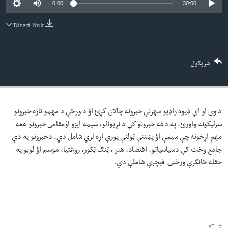
0:00
30:00
لته
اداریه
ه
Direct link
خکې
Learning English
رکزي
ټون
FOLLOW US
شریکول
ه
اوړئ
د وی او اې ډيوه راډيو سهرنې خبرونه چالان کړئ اؤ د ورځې د مهمو تازه خبرونو
ژبې
سرليکونه واورئ. په دغه خبرونو کې د نړيوالو، سيمه ايزو اؤمقامى خبرونو هغه
مهم اړخونه چې سيمې اؤ پښتنې ټولنې پورې اړه لري شامل دي. دخبرونو په دې
جامع وخت کې دسياسياتو، اقتصاد، هنر ، ټنګ ټکور، روغتيا، موسم اؤ لوبو په
حقله ځانګړې ورځنۍ فيچرې شاملې دي.