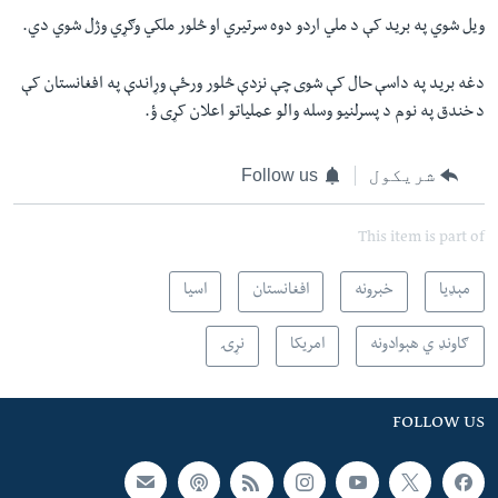
ويل شوي په بريد کې د ملي اردو دوه سرتيري او څلور ملکي وګړي وژل شوي دي.
دغه بريد په داسې حال کې شوی چې نزدې څلور ورځې وړاندې په افغانستان کې
د خندق په نوم د پسرلنيو وسله والو عملیاتو اعلان کړی ؤ.
شریکول
Follow us
This item is part of
مېډیا
خبرونه
افغانستان
اسیا
ګاونډ ي هېوادونه
امریکا
نړۍ
FOLLOW US