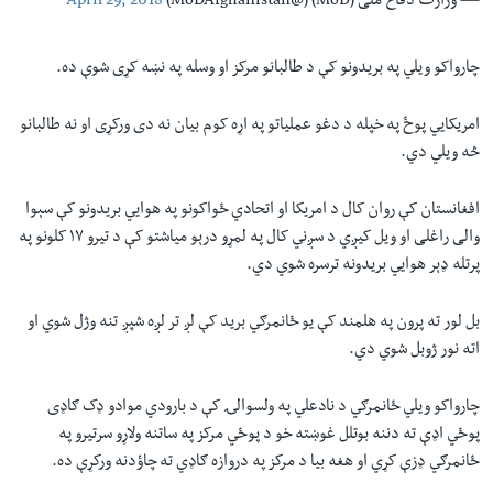
— وزارت دفاع ملی (MoD) (@MoDAfghanistan)
April 29, 2018
چارواکو ويلي په بريدونو کې د طالبانو مرکز او وسله په نښه کړی شوې ده.
امريکايي پوځ په خپله د دغو عملياتو په اړه کوم بيان نه دی ورکړی او نه طالبانو
څه ويلي دي.
افغانستان کې روان کال د امريکا او اتحادي ځواکونو په هوايي بريدونو کې سېوا
والی راغلی او ويل کيږي د سږني کال په لمړو درېو میاشتو کې د تيرو ۱۷ کلونو په
پرتله ډېر هوايي بريدونه ترسره شوي دي.
بل لور ته پرون په هلمند کې يو ځانمرګي بريد کې لږ تر لږه شپږ تنه وژل شوي او
اته نور ژوبل شوي دي.
چارواکو ويلي ځانمرګي د نادعلي په ولسوالۍ کې د بارودي موادو ډک ګاډی
پوځي اډې ته دننه بوتلل غوښته خو د پوځي مرکز په ساتنه ولاړو سرتيرو په
ځانمرګي ډزې کړي او هغه بيا د مرکز په دروازه ګاډي ته چاؤدنه ورکړې ده.