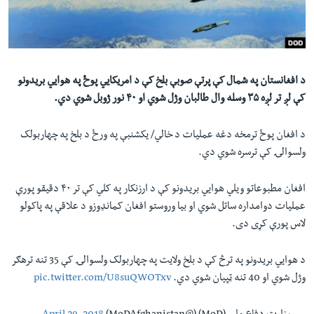
لته
اداریه
ه
خکې
Learning English
رکزي
ټون
د افغانستان په شمال کې پرتې صوبې بلخ کې د امريکايي پوځ په هوايي بريدونو
FOLLOW US
ه
کې لږ تر لږه ۳۵ وسله وال طالبان وژل شوي او ۴۰ نور ژوبل شوي دي.
اوړئ
د افغان پوځ ترمخه دغه عمليات د خالي/ يکشنبې په ورځ د بلخ په چهاربولک
ولسوالۍ کې ترسره شوي دي.
ژبې
افغان مطبوعاتو ويلي هوايي بريدونو کې د ارزنکار په کلي کې تر ۴۰ دقيقو پورې
عمليات دوامداره ساتل شوي او بيا وروستو افغان کمانډوزو د علاقې په پاکولو
لاس پورې کړی دی.
د هوايي بریدونو په ترڅ کې د بلخ ولایت په چهاربولک ولسوالۍ کې 35 تنه ترهګر
وژل شوي او 40 تنه ټپیان شوي دي.
pic.twitter.com/U8suQWOTxv