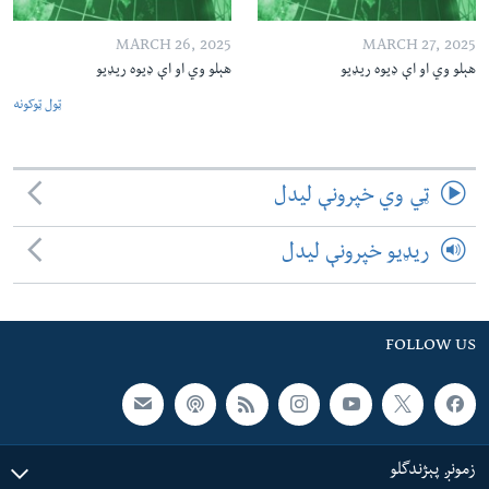
MARCH 26, 2025
MARCH 27, 2025
هېلو وي او اې ډیوه ریډیو
هېلو وي او اې ډیوه ریډیو
ټول ټوکونه
ټي وي خپرونې لیدل
ریډیو خپرونې لیدل
FOLLOW US
زمونږ پېژندگلو