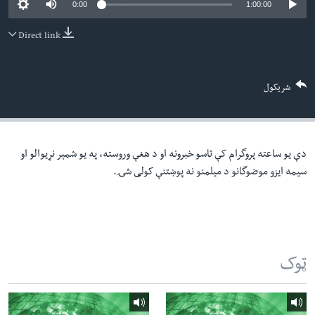
0:00
1:00:00
لته
اداریه
ه
Direct link
خکې
Learning English
رکزي
ټون
FOLLOW US
شریکول
ه
اوړئ
دې یو ساعته پروگرام کې تاسو خبرونه او د هغې وروسته، په یو شمېر نړیوالو او
ژبې
سیمه ایزو موضوگانو د میلمنو نه پوښتنې کولی شۍ.
ټوک