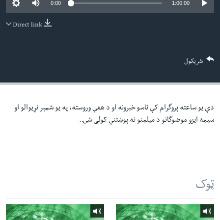
0:00
1:00:00
لته
اداریه
ه
Direct link
خکې
Learning English
رکزي
ټون
FOLLOW US
شریکول
ه
اوړئ
دې یو ساعته پروگرام کې تاسو خبرونه او د هغې وروسته، په یو شمېر نړیوالو او
ژبې
سیمه ایزو موضوگانو د میلمنو نه پوښتنې کولی شۍ.
ټوک