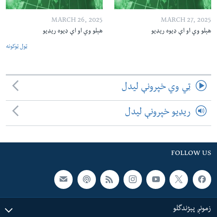
MARCH 26, 2025
MARCH 27, 2025
هېلو وي او اې ډیوه ریډیو
هېلو وي او اې ډیوه ریډیو
ټول ټوکونه
ټي وي خپرونې لیدل
ریډیو خپرونې لیدل
FOLLOW US
زمونږ پېژندگلو