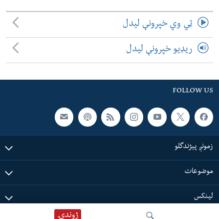
ټي وي خپرونې لیدل
ریډیو خپرونې لیدل
FOLLOW US
زمونږ پېژندگلو
موضوعات
لینکس
ژوندۍ