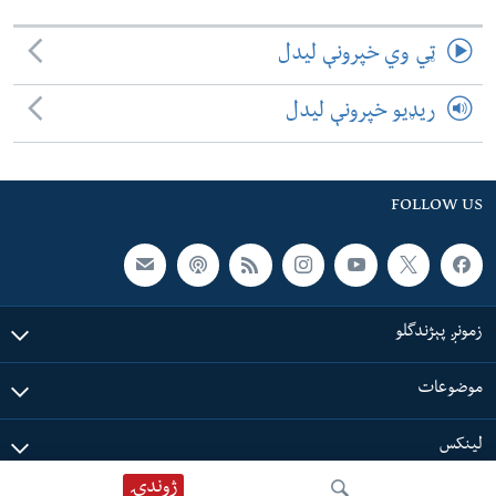
ټي وي خپرونې لیدل
ریډیو خپرونې لیدل
FOLLOW US
زمونږ پېژندگلو
موضوعات
لینکس
ژوندۍ