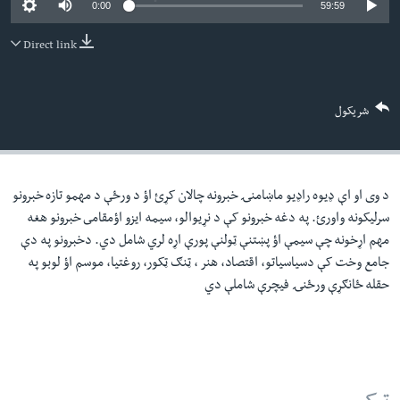
0:00
59:59
لته
اداریه
ه
Direct link
خکې
Learning English
رکزي
ټون
FOLLOW US
شریکول
ه
اوړئ
د وی او اې ډيوه راډيو ماښامنۍ خبرونه چالان کړئ اؤ د ورځې د مهمو تازه خبرونو
ژبې
سرليکونه واورئ. په دغه خبرونو کې د نړيوالو، سيمه ايزو اؤمقامى خبرونو هغه
مهم اړخونه چې سيمې اؤ پښتنې ټولنې پورې اړه لري شامل دي. دخبرونو په دې
جامع وخت کې دسياسياتو، اقتصاد، هنر ، ټنګ ټکور، روغتيا، موسم اؤ لوبو په
حقله ځانګړې ورځنۍ فيچرې شاملې دي