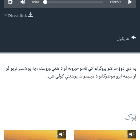
0:00
1:59:59
لته
اداریه
ه
Direct link
خکې
Learning English
رکزي
ټون
FOLLOW US
شریکول
ه
اوړئ
په دې دوؤ ساعتو پروگرام کې تاسو خبرونه او د هغې وروسته، په یو شمېر نړیوالو
ژبې
او سیمه ایزو موضوگانو د میلمنو نه پوښتنې کولی شۍ.
ټوک