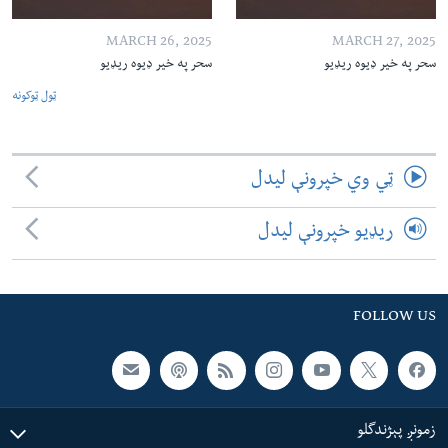
MARCH 26, 2025
MARCH 27, 2025
سحر په خیر ډیوه ریډیو
سحر په خیر ډیوه ریډیو
ټول ټوکونه
ټي وي خپرونې لیدل
ریډیو خپرونې لیدل
FOLLOW US
زمونږ پېژندگلو