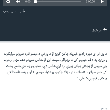
0:00
1:00:00
لته
اداریه
ه
Direct link
خکې
Learning English
رکزي
ټون
FOLLOW US
شریکول
ه
اوړئ
د وی او اې ډيوه راډيو خبرونه چالان کړئ اؤ د ورځې د مهمو تازه خبرونو سرليکونه
ژبې
واورئ. په دغه خبرونو کې د نړيوالو، سيمه ايزو اؤمقامى خبرونو هغه مهم اړخونه
چې سيمې اؤ پښتنې ټولنې پورې اړه لري شامل دي. دخبرونو په دې جامع وخت
کې دسياسياتو، اقتصاد، هنر ، ټنګ ټکور، روغتيا، موسم اؤ لوبو په حقله ځانګړې
ورځنۍ فيچرې شاملې د