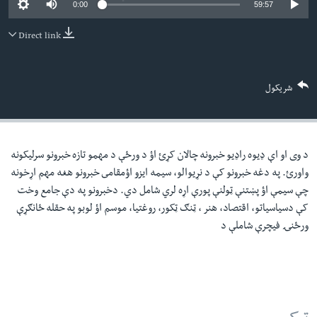
0:00
59:57
لته
اداریه
ه
Direct link
خکې
Learning English
رکزي
ټون
FOLLOW US
شریکول
ه
اوړئ
د وی او اې ډيوه راډيو خبرونه چالان کړئ اؤ د ورځې د مهمو تازه خبرونو سرليکونه
ژبې
واورئ. په دغه خبرونو کې د نړيوالو، سيمه ايزو اؤمقامى خبرونو هغه مهم اړخونه
چې سيمې اؤ پښتنې ټولنې پورې اړه لري شامل دي. دخبرونو په دې جامع وخت
کې دسياسياتو، اقتصاد، هنر ، ټنګ ټکور، روغتيا، موسم اؤ لوبو په حقله ځانګړې
ورځنۍ فيچرې شاملې د