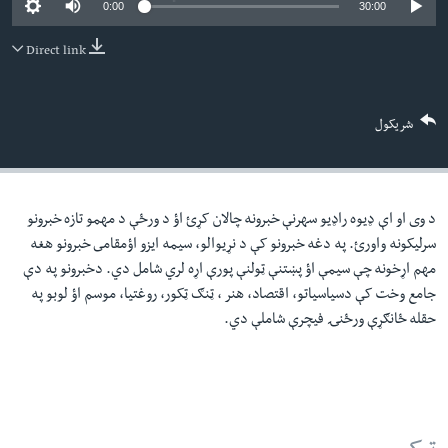
0:00
30:00
لته
اداریه
ه
Direct link
خکې
Learning English
رکزي
ټون
FOLLOW US
شریکول
ه
اوړئ
د وی او اې ډيوه راډيو سهرنې خبرونه چالان کړئ اؤ د ورځې د مهمو تازه خبرونو
ژبې
سرليکونه واورئ. په دغه خبرونو کې د نړيوالو، سيمه ايزو اؤمقامى خبرونو هغه
مهم اړخونه چې سيمې اؤ پښتنې ټولنې پورې اړه لري شامل دي. دخبرونو په دې
جامع وخت کې دسياسياتو، اقتصاد، هنر ، ټنګ ټکور، روغتيا، موسم اؤ لوبو په
حقله ځانګړې ورځنۍ فيچرې شاملې دي.