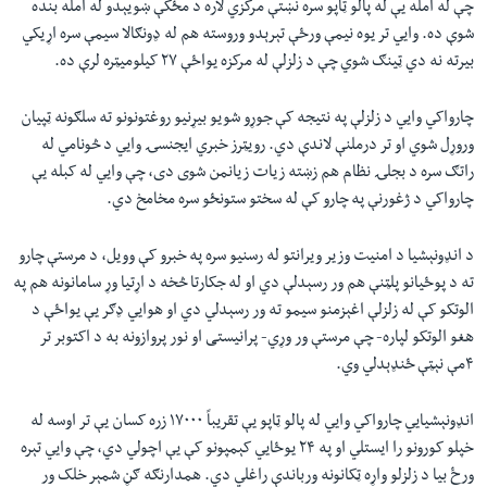
چې له امله یې له پالو ټاپو سره نښتې مرکزي لاره د مځکې ښویېدو له امله بنده
شوې ده. وایي تر یوه نیمې ورځې تېرېدو وروسته هم له ډونګالا سیمې سره اړیکي
بیرته نه دي ټینګ شوي چې د زلزلې له مرکزه یواځې ۲۷ کیلومیټره لرې ده.
چارواکي وایي د زلزلې په نتیجه کې جوړو شویو بیړنیو روغتونونو ته سلګونه ټپیان
وروړل شوي او تر درملنې لاندې دي. رویټرز خبري ایجنسۍ وایي د څونامي له
راتګ سره د بجلۍ نظام هم زښته زیات زیانمن شوی دی، چې وايي له کبله یې
چارواکي د ژغورنې په چارو کې له سختو ستونځو سره مخامخ دي.
د انډونېشیا د امنیت وزیر ویرانتو له رسنیو سره په خبرو کې وویل، د مرستې چارو
ته د پوځیانو پلټنې هم ور رسېدلې دي او له جکارتا څخه د اړتیا وړ سامانونه هم په
الوتکو کې له زلزلې اغېزمنو سیمو ته ور رسېدلي دي او هوايي ډګر یې یواځې د
هغو الوتکو لپاره- چې مرستې ور وړي- پرانیستی او نور پروازونه به د اکتوبر تر
۴مې نېټې ځنډېدلي وي.
انډونېشیایي چارواکي وایي له پالو ټاپو یې تقریباً ۱۷۰۰۰ زره کسان یې تر اوسه له
خپلو کورونو را ایستلي او په ۲۴ یوځایي کېمپونو کې یې اچولي دي، چې وایي تېره
ورځ بیا د زلزلو واړه ټکانونه ورباندې راغلي دي. همدارنګه ګڼ شمېر خلک ور