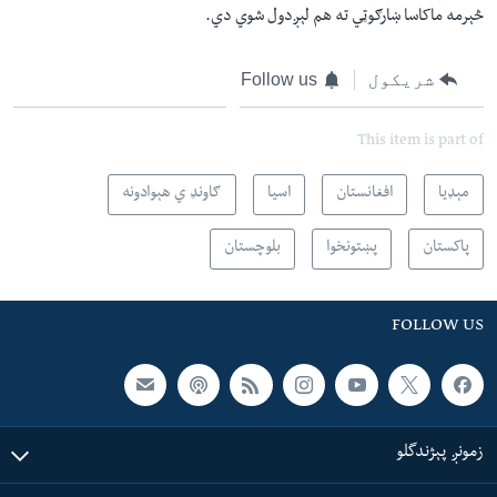
څېرمه ماکاسا ښارګوټي ته هم لېږدول شوي دي.
شریکول
Follow us
This item is part of
مېډیا
افغانستان
اسیا
ګاونډ ي هېوادونه
پاکستان
پښتونخوا
بلوچستان
FOLLOW US
زمونږ پېژندگلو