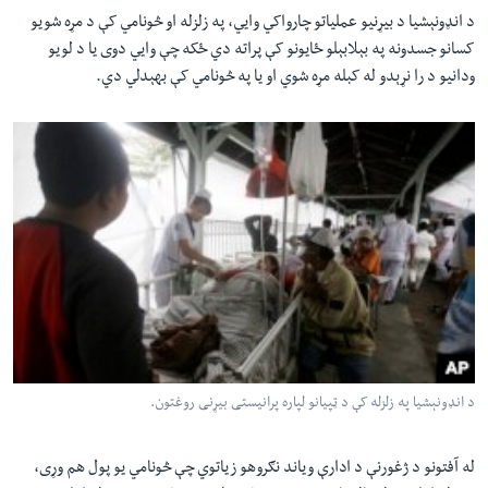
د انډونېشیا د بیړنیو عملیاتو چارواکي وایي، په زلزله او څونامي کې د مړه شویو
کسانو جسدونه په بېلابېلو ځایونو کې پراته دي ځکه چې وایي دوی یا د لویو
ودانیو د را نړېدو له کبله مړه شوي او یا په څونامي کې بهېدلي دي.
د انډونېشیا په زلزله کې د ټپیانو لپاره پرانیستی بیړنی روغتون.
له آفتونو د ژغورنې د ادارې ویاند نګروهو زیاتوي چې څونامي یو پول هم وړی،