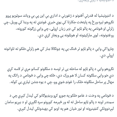
د انډونېشیا د زلزلې ویجاړۍ.
د انډونېشیا له قدرتي آفتونو د ژغورنې د ادارې بي این پي بي ویاند سوټوپو پروو
نګروهو تېره ورځ په پایتخت جکارتا کې یوې خبري غونډې ته په وینا کې وویل، چې
زلزلې او څونامي په پالو ټاپو کې ډېر زیان اړولی، چې وایي زرګونه کورونه،
روغتونونه، لوی مارکیټونه او هوټلونه یې ویجاړ کړي دي.
چارواکي وایي د پالو ټاپو تر څنګ یې په ډونګالا ښار کې هم زلزلې خلکو ته تاوانونه
اړولي دي.
نګروهو وایي د پالو ټاپو له ساحله یې تر اوسه د سلګونو کسانو مړي تر لاسه کړي
دي خو وایي سلګونه کسان لا هم ورک دي، ځکه چې وایي د څونامي د راتګ په
مهال پر ساحل سلګونه خلک را غونډ شوي وو، چې د یوه جشن تیاري یې کوله.
د څونامي په وخت د عامو خلکو په جوړو کړو ویډیوګانو کې لیدل کېږي چې د
سمندر اوبه د پالو ټاپو ساحل ته له ور څېرمه کورونو سره لګېږي او د بېړیو سامان
لېږدوونکي کنټینرونه او نور شیان هم په اوبو کې بهېدونکي لیدل کېږي.