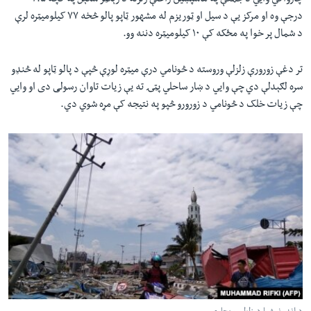
چارواکي وایي د جمعې په ماسپښین راغلې زلزله د رېکټر سکېل په کچه ۷.۵
درجې وه او مرکز یې د سیل او ټوریزم له مشهور ټاپو پالو څخه ۷۷ کیلومیټره لرې
د شمال پر خوا په مځکه کې ۱۰ کیلومیټره دننه وو.
تر دغې زورورې زلزلې وروسته د څونامي درې میټره لوړې څپې د پالو ټاپو له څنډو
سره لګېدلې دي چې وایي د ښار ساحلي پټۍ ته یې زیات تاوان رسولی دی او وایي
چې زیات خلک د څونامي د زورورو څپو په نتیجه کې مړه شوي دي.