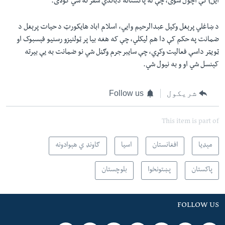
ایل) کې اچول شوی، چې له پاکستانه دباندې سفر نه شي کولای.
د ښاغلي پرېغل وکیل عبدالرحیم وایي، اسلام اباد هایکورټ د حیات پرېغل د
ضمانت په حکم کې دا هم لیکلي، چې که هغه بیا پر ټولنیزو رسنیو فېسبوک او
ټویټر داسې فعالیت وکړي، چې سایبر جرم وګڼل شي نو ضمانت به یې بیرته
کېنسل شي او و به نیول شي
.
شریکول
Follow us
This item is part of
مېډیا
افغانستان
اسیا
ګاونډ ي هېوادونه
پاکستان
پښتونخوا
بلوچستان
FOLLOW US