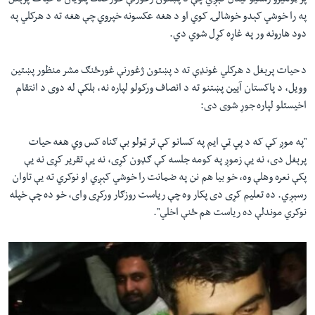
پر ټولنیزو رسنیو لیدل کېږي چې د پښتون ژغورنې غورځنګ پلویان د حیات پرېغل
په را خوشي کېدو خوشالۍ کوي او د هغه عکسونه خپروي چې هغه ته د هرکلي په
دود هارونه ور په غاړه کړل شوي دي.
د حیات پرېغل د هرکلي غونډې ته د پښتون ژغورنې غورځنګ مشر منظور پښتین
وویل، د پاکستان آیین پښتنو ته د انصاف ورکولو لپاره نه، بلکې له دوی د انتقام
اخیستلو لپاره جوړ شوی دی:
"په موږ کې که د پي ټي ایم په کسانو کې تر ټولو بې ګناه کس وي هغه حیات
پرېغل دی، نه یې زموږ په کومه جلسه کې ګډون کړی، نه یې تقریر کړی نه یې
پکې نعره وهلې وه، خو بیا هم نن په ضمانت را خوشي کېږي او نوکري ته یې تاوان
رسېږي. ده تعلیم کړی دی پکار وه چې ریاست روزګار ورکړی وای، خو ده چې خپله
نوکري موندلې ده ریاست هم ځنې اخلي".