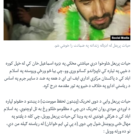
حیات پرېغل له اډیاله زندانه په ضمانت را خوشي شو.
حیات پرېغل شاوخوا درې میاشتې مخکې په ډېره اسماعیل خان کې له خپل کوره
د شپې په تیاره کې ناپېژاندو کسانو وړی وو، چې بیا څو ورځې وروسته په اسلام
اباد کې د پاکستان مرکزي ادارې ایف ای اې د هغه په ضد د سایبر جرم په اساس
د ریاستي ادارو په خلاف د خبرو په تور مقدمه درج کړه.
حیات پرېغل وایي د دوی تحریک [پښتون تحفظ موومنټ] د پښتنو د حقونو لپاره
د اوږدې مودې روان تحریک دی چې د مظلومو خلکو ږغ به تل اوچتوي. په اسلام
اباد کې د هرکلي غونډې ته په وینا کې حیات پرېغل وویل، چې کله د پلټنو په
مهال ځنې وپوښتل شول چې دوی [د پي ټي ایم ځوانان] له ریاسته ګیله من دي،
نو ده ورته وویل :