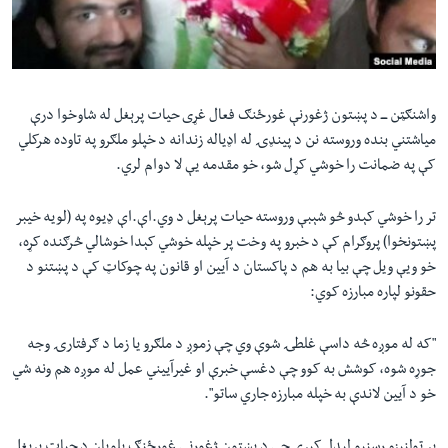
لته
اداریه
ه
خکې
Learning English
رکزي
ټون
واشنګټن ـــ د پښتون ژغورنې غورځنګ فعال غړی حیات پرېغل له شاوخوا درې
FOLLOW US
ه
میاشتني بنده وروسته نن د پینډۍ له اډیاله زندانه د خپلو ملګرو په تاوده هرکلي
اوړئ
کې په ضمانت را خوشي کړل شو، خو مقدمه یې لا دوام لري.
تر را خوشي کېدو څو شېبې وروسته حیات پرېغل د وي.اې.اې ډیوه په (لویه خیبر
ژبې
پښتونخوا) پروګرام کې د خبرو په وخت پر خپله خوشي کېدا خوشالي څرګنده کړه،
خو ویې ویل چې بیا به هم د پاکستان د آیین او قانون په چوکاټ کې د پښتنو د
حقونو لپاره مبارزه کوي:
"
که له موږه څه داسې غلطۍ شوې وي چې زموږ د ملګرو یا زما د ګرفتارۍ وجه
جوړه شوه، کوشش به کوو چې دغسې خبرې او غیرآییني عمل له موږه هم ونه شي
خو د آیین لاندې به خپله مبارزه جاري ساتو
"
.