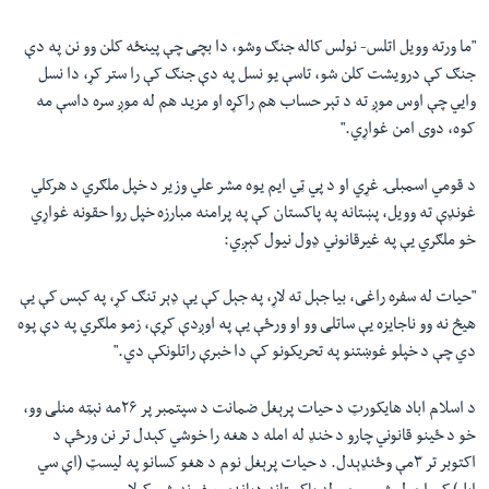
"
ما ورته وویل اتلس- نولس کاله جنګ وشو، دا بچی چې پینځه کلن وو نن په دې
جنګ کې درویشت کلن شو، تاسې یو نسل په دې جنګ کې را ستر کړ، دا نسل
وایي چې اوس موږ ته د تېر حساب هم راکړه او مزید هم له موږ سره داسې مه
کوه، دوی امن غواړي
".
د قومي اسمبلۍ غړي او د پي ټي ایم یوه مشر علي وزیر د خپل ملګري د هرکلي
غونډې ته وویل، پښتانه په پاکستان کې په پرامنه مبارزه خپل روا حقونه غواړي
خو ملګري یې په غیرقانوني ډول نیول کېږي:
"
حیات له سفره راغی، بیا جېل ته لاړ، په جېل کې یې ډېر تنګ کړ، په کېس کې یې
هیڅ نه وو ناجایزه یې ساتلی وو او ورځې یې په اوږدې کړې، زمو ملګري په دې پوه
دي چې د خپلو غوښتنو په تحریکونو کې دا خبرې راتلونکې دي
".
د اسلام اباد هایکورټ د حیات پرېغل ضمانت د سپتمبر پر ۲۶مه نېټه منلی وو،
خو د ځینو قانوني چارو د خنډ له امله د هغه را خوشي کېدل تر نن ورځې د
اکتوبر تر ۳مې وځنډېدل. د حیات پرېغل نوم د هغو کسانو په لیسټ (اې سي