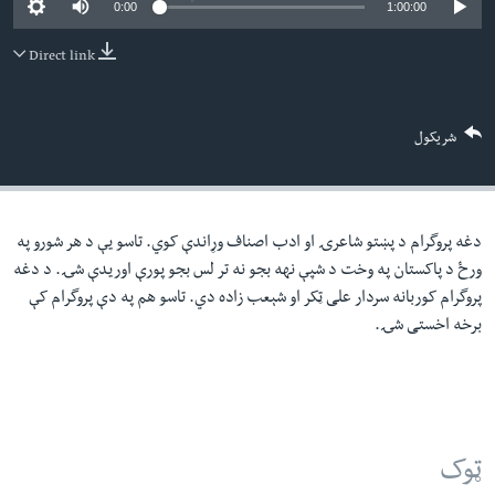
0:00
1:00:00
لته
اداریه
ه
Direct link
خکې
Learning English
رکزي
ټون
FOLLOW US
شریکول
ه
اوړئ
دغه پروگرام د پښتو شاعرۍ او ادب اصناف وړاندې کوي. تاسو یې د هر شورو په
ژبې
ورځ د پاکستان په وخت د شپې نهه بجو نه تر لس بجو پورې اوریدې شۍ. د دغه
پروگرام کوربانه سردار علی ټکر او شېعب زاده دي. تاسو هم په دې پروگرام کې
برخه اخستی شۍ.
ټوک