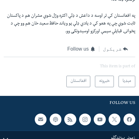
ترهګره ډله ده.
په افغانستان کې تر اوسه د داعش د ډلې اکثره وژل شوي مشران هم د پاکستان
ثابت شوي چې په هغو کې د یادې ډلې یو ویاند حافظ سعید خان هم وو چې د
پخوانۍ قبایلي سیمې اورکزو اوسېدونکی وو.
شریکول
Follow us
This item is part of
مېډیا
خبرونه
افغانستان
FOLLOW US
زمونږ پېژندگلو