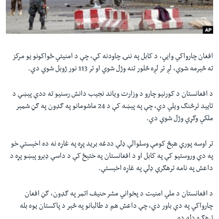
لته
اداریه
ه
خکې
Learning English
رکزي
ټون
افغان چارواکي وایي، د کابل په ننۍ چاودنه کې، چې د امنیتي ځواکونو یو مرکز
FOLLOW US
ه
ته څېرمه شوې، لږ تر لږه څلور تنه وژل شوي او تر
113
نور ژوبل شوي دي.
اوړئ
د افغانستان د کورنیو چارو د وزارت ویاند نجیب دانش رسنیو ته ددې پېښې د
تایید ترڅنګ ویلي دي، چې په پېښه کې د 24 ماشومانو په ګډون په ګڼ شمېر
ژبې
ملکي وګړي وژل شوي دي.
تر اوسه پورې هېڅ کومې وسلوالې ډلې ددغه برید پړه په غاړه نه ده اخېستې خو
په دې وروستیو کې په کابل او د افغانستان په ختېځ کې د داسې ډېرو پېښو پړه د
داعش په نامه ترهګرې ډلې په غاړه اخېستې.
د افغانستان د ملي امنیت د پخواني مشر حنیف اتمر په ګډون، ګڼ افغان
چارواکي په دې باور دي، چې داعش هم د طالبانو په څېر د پاکستان یوه بله