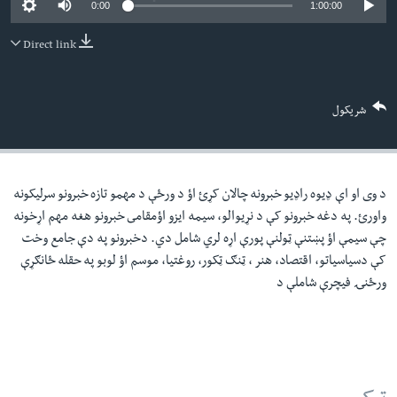
0:00
1:00:00
لته
اداریه
ه
Direct link
خکې
Learning English
رکزي
ټون
FOLLOW US
شریکول
ه
اوړئ
د وی او اې ډيوه راډيو خبرونه چالان کړئ اؤ د ورځې د مهمو تازه خبرونو سرليکونه
ژبې
واورئ. په دغه خبرونو کې د نړيوالو، سيمه ايزو اؤمقامى خبرونو هغه مهم اړخونه
چې سيمې اؤ پښتنې ټولنې پورې اړه لري شامل دي. دخبرونو په دې جامع وخت
کې دسياسياتو، اقتصاد، هنر ، ټنګ ټکور، روغتيا، موسم اؤ لوبو په حقله ځانګړې
ورځنۍ فيچرې شاملې د