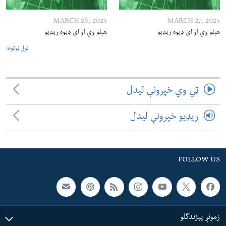
MARCH 26, 2025
MARCH 27, 2025
هېلو وي او اې ډیوه ریډیو
هېلو وي او اې ډیوه ریډیو
ټول ټوکونه
ټي وي خپرونې لیدل
ریډیو خپرونې لیدل
FOLLOW US
زمونږ پېژندگلو