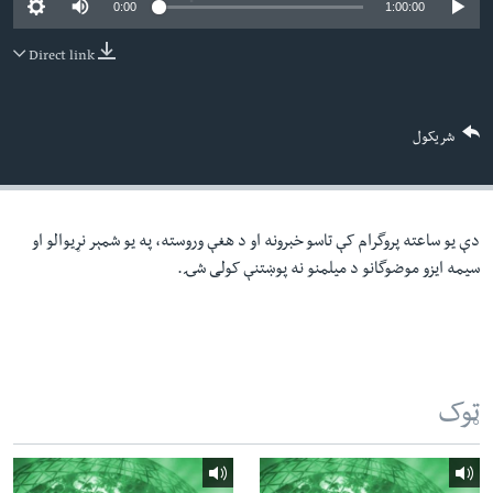
0:00
1:00:00
لته
اداریه
ه
Direct link
خکې
Learning English
رکزي
ټون
FOLLOW US
شریکول
ه
اوړئ
دې یو ساعته پروگرام کې تاسو خبرونه او د هغې وروسته، په یو شمېر نړیوالو او
ژبې
سیمه ایزو موضوگانو د میلمنو نه پوښتنې کولی شۍ.
ټوک