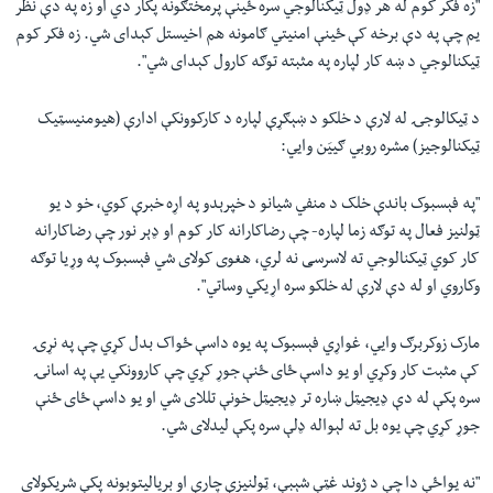
"
زه فکر کوم له هر ډول ټیکنالوجي سره ځینې پرمختګونه پکار دي او زه په دې نظر
یم چې په دې برخه کې ځینې امنیتي ګامونه هم اخیستل کېدای شي. زه فکر کوم
ټیکنالوجي د ښه کار لپاره په مثبته توګه کارول کېدای شي
"
.
د ټیکالوجۍ له لارې د خلکو د ښېګړې لپاره د کارکوونکې ادارې (هیومنیسټیک
ټیکنالوجیز) مشره روبي ګییَن وایي:
"
په فېسبوک باندې خلک د منفي شیانو د خپرېدو په اړه خبرې کوي، خو د یو
ټولنیز فعال په توګه زما لپاره- چې رضاکارانه کار کوم او ډېر نور چې رضاکارانه
کار کوي ټیکنالوجي ته لاسرسی نه لري، هغوی کولای شي فېسبوک په وړیا توګه
وکاروي او له دې لارې له خلکو سره اړیکي وساتي
"
.
مارک زوکربرګ وایي، غواړي فېسبوک په یوه داسې ځواک بدل کړي چې په نړۍ
کې مثبت کار وکړي او یو داسې ځای ځنې جوړ کړي چې کاروونکي یې په اسانۍ
سره پکې له دې ډیجیټل ښاره تر ډیجیټل خونې تللای شي او یو داسې ځای ځنې
جوړ کړي چې یوه بل ته لېواله ډلې سره پکې لیدلای شي.
"
نه یواځې دا چې د ژوند غټې شېبې، ټولنیزې چارې او بریالیتوبونه پکې شریکولای