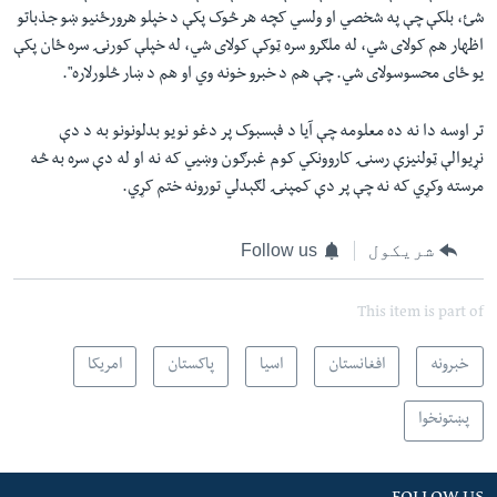
شئ، بلکې چې په شخصي او ولسي کچه هر څوک پکې د خپلو هرورځنيو ښو جذباتو
اظهار هم کولای شي، له ملګرو سره ټوکې کولای شي، له خپلې کورنۍ سره ځان پکې
یو ځای محسوسولای شي. چې هم د خبرو خونه وي او هم د ښار څلورلاره
"
.
تر اوسه دا نه ده معلومه چې آیا د فېسبوک پر دغو نویو بدلونونو به د دې
نړیوالې ټولنیزې رسنۍ کاروونکي کوم غبرګون وښيي که نه او له دې سره به څه
مرسته وکړي که نه چې پر دې کمپنۍ لګېدلي تورونه ختم کړي.
شریکول
Follow us
This item is part of
خبرونه
افغانستان
اسیا
پاکستان
امریکا
پښتونخوا