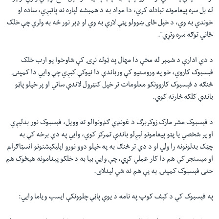
له بل سره پیغامونه تبادله کړي، دا مواد به د همېشه لپاره نه پاتېږي، ساده او
خوندي به وي، د خپل ځای ښوولو پټې لارې به وي او ډېر نور څه به ولري چې خلک
ځاني توګه سره وتړي
"
.
د دې ادارې د شمېر له مخې دا مهال په ټوله نړۍ کې شاوخوا یو ارب خلک
فېسبوک کاروي، خو په وروستیو کې ورباندې دا نیوکې کېږي چې وایي دا کمپنۍ
څنګه د فېسبوک کاروونکو معلومات تر خپل کنټرول لاندې ساتي او پر خپلو پاڼو
باندې کلکه څارنه کوي.
د فېسبوک مشر مارک زوکربرګ د غونډې ګډونوالو ته وویل، فېسبوک نور بدلېږي
او پر شخصي یا پټو پیغامونو لېږلو باندې تمرکز کوي، وایي په دې برخه کې به
چټک بدلونونه را ولي او د دې تر څنګ به په خپلو دوو نورو اپلیکېشنونو انسټاګرام
او میسنجر کې هم دا کار عملي کړي، چې وایي بیا به د خلکو پیغامونه هیڅوک هم
حتی فېسبوک کمپنۍ به یې هم نه شي لیدلای.
په فېسبوک کې د کېف کوپ په نامه د یوې پاڼې چلوونکې ایسپ ویاما وایي: