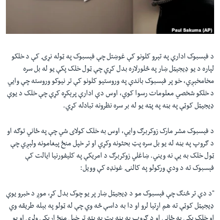
لته
اداریه
ه
خکې
Learning English
رکزي
ټون
د فېسبوک ادارې په تېرو کلونو کې غوښتل چې فېسبوک په ټوله نړۍ کې د خلکو
FOLLOW US
ه
لپاره د یو ډیجیټل ښار په څلورلاره بدل کړي چې ټول خلک پکې یو له بل سره
اوړئ
مخامخېږي، خو پر فېسبوک باندې په وروستیو کلونو کې تر نیوکو وروسته چې وایي
د خلکو شخصي معلومات رسوا کوي، اوس دې ادارې پرېکړه کړې چې خلک د یوې
ډیجیټل کوټې په بڼه په پټه یو له بر سره نظرونه تبادله کړي.
ژبې
د فېسبوک مشر مارک زوکربرګ وایي، اوس به خلک کولای شي چې په ځاني توګه او
د ګروپ په بڼه له یو بل سره پټ بحثونه وکړي او تر خپل منځ پیغامونه ولېږي چې
ټول خلک به یې نه ویني. ښاغلي زوکربرګ د امریکې په کلیفورنیا ایالت کې
فېسبوک ته د ودې ورکولو په کالنۍ غونډه کې وویل:
"
د دې تر څنګ چې فېسبوک مو د ډیجیټل ښار پر یو چوک بدل کړ، موږ د خبرو یوې
ډیجیټل کوټې ته هم اړتیا لرو او دا به داسې څه وي چې له ټولو په بېله طریقه وي
او خلک پکې په ځاني او د ګروپ په بڼه پټ په پټه تر خپل منځ اړیکي ولري او یو