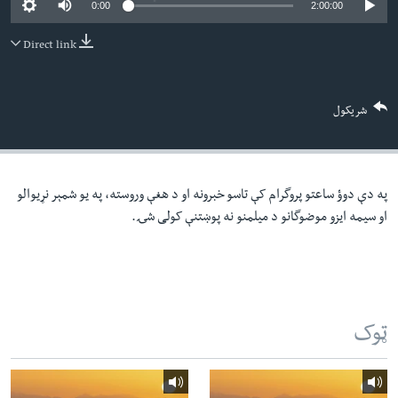
0:00
2:00:00
لته
اداریه
ه
Direct link
خکې
Learning English
رکزي
ټون
FOLLOW US
شریکول
ه
اوړئ
په دې دوؤ ساعتو پروگرام کې تاسو خبرونه او د هغې وروسته، په یو شمېر نړیوالو
ژبې
او سیمه ایزو موضوگانو د میلمنو نه پوښتنې کولی شۍ.
ټوک