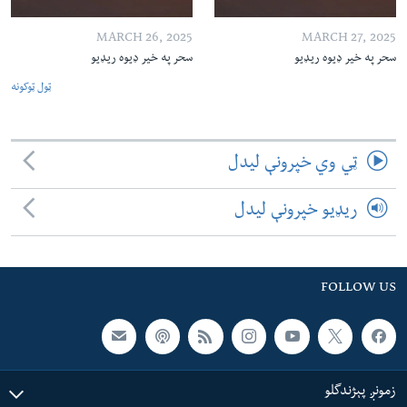
MARCH 26, 2025
MARCH 27, 2025
سحر په خیر ډیوه ریډیو
سحر په خیر ډیوه ریډیو
ټول ټوکونه
ټي وي خپرونې لیدل
ریډیو خپرونې لیدل
FOLLOW US
زمونږ پېژندگلو