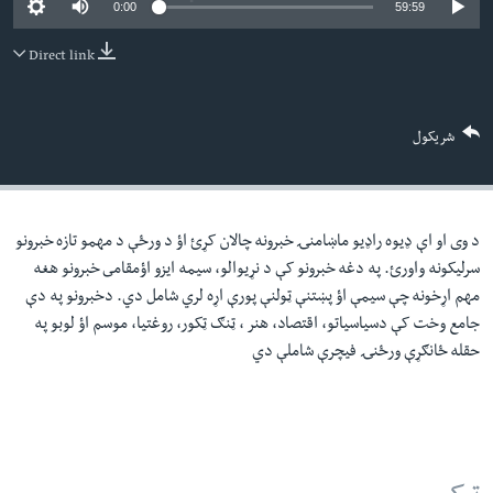
0:00
59:59
لته
اداریه
ه
Direct link
خکې
Learning English
رکزي
ټون
FOLLOW US
شریکول
ه
اوړئ
د وی او اې ډيوه راډيو ماښامنۍ خبرونه چالان کړئ اؤ د ورځې د مهمو تازه خبرونو
ژبې
سرليکونه واورئ. په دغه خبرونو کې د نړيوالو، سيمه ايزو اؤمقامى خبرونو هغه
مهم اړخونه چې سيمې اؤ پښتنې ټولنې پورې اړه لري شامل دي. دخبرونو په دې
جامع وخت کې دسياسياتو، اقتصاد، هنر ، ټنګ ټکور، روغتيا، موسم اؤ لوبو په
حقله ځانګړې ورځنۍ فيچرې شاملې دي