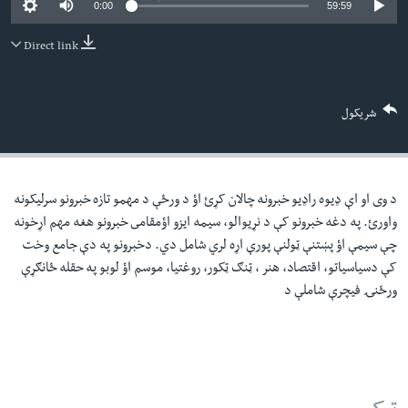
0:00
59:59
لته
اداریه
ه
Direct link
خکې
Learning English
رکزي
ټون
FOLLOW US
شریکول
ه
اوړئ
د وی او اې ډيوه راډيو خبرونه چالان کړئ اؤ د ورځې د مهمو تازه خبرونو سرليکونه
ژبې
واورئ. په دغه خبرونو کې د نړيوالو، سيمه ايزو اؤمقامى خبرونو هغه مهم اړخونه
چې سيمې اؤ پښتنې ټولنې پورې اړه لري شامل دي. دخبرونو په دې جامع وخت
کې دسياسياتو، اقتصاد، هنر ، ټنګ ټکور، روغتيا، موسم اؤ لوبو په حقله ځانګړې
ورځنۍ فيچرې شاملې د