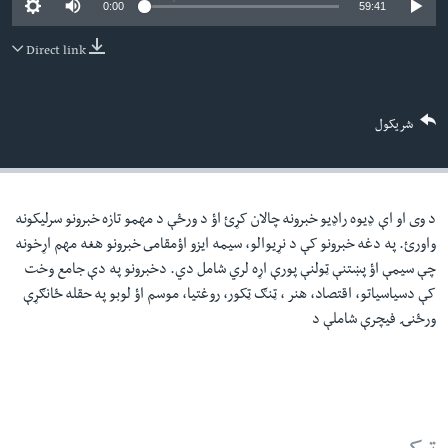
0:00
59:41
لته
اداریه
ه
Direct link
خکې
Learning English
رکزي
ټون
FOLLOW US
شریکول
ه
اوړئ
د وی او اې ډيوه راډيو خبرونه چالان کړئ اؤ د ورځې د مهمو تازه خبرونو سرليکونه
ژبې
واورئ. په دغه خبرونو کې د نړيوالو، سيمه ايزو اؤمقامى خبرونو هغه مهم اړخونه
چې سيمې اؤ پښتنې ټولنې پورې اړه لري شامل دي. دخبرونو په دې جامع وخت
کې دسياسياتو، اقتصاد، هنر ، ټنګ ټکور، روغتيا، موسم اؤ لوبو په حقله ځانګړې
ورځنۍ فيچرې شاملې د