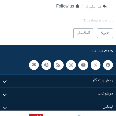
شریکول
Follow us
This item is part of
خبرونه
افغانستان
FOLLOW US
زمونږ پېژندگلو
موضوعات
لینکس