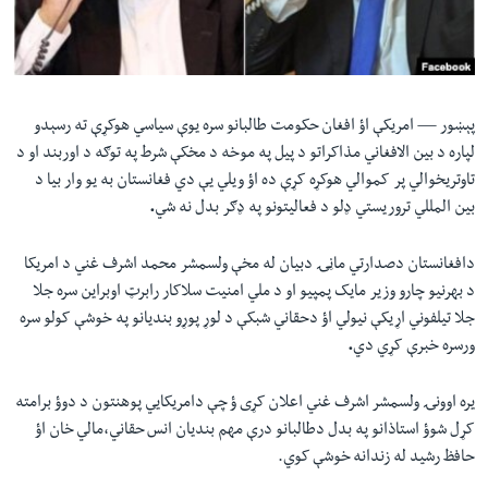
لته
اداریه
ه
خکې
Learning English
رکزي
ټون
پېښور —
امریکې اؤ افغان حکومت طالبانو
سره
یوې
سیاسي
هوکړې
ته
رسېدو
FOLLOW US
ه
لپاره
د
بین
الافغاني
مذاکراتو
د
پیل
په
موخه
د
مخکې
شرط
په
توګه
د
اوربند
او
د
اوړئ
تاوتریخوالي
پر
کموالي
هوکړه
کړې
ده
اؤ
ویلي
یې
دي
فغانستان
به
یو
وار
بیا
د
بین
المللي
تروریستي
ډلو
د
فعالیتونو
په
ډګر
بدل
نه
شي
.
ژبې
دافغانستان
دصدارتي
ماڼۍ
دبیان
له
مخې
ولسمشر
محمد
اشرف
غني
د
امریکا
د
بهرنیو
چارو
وزیر
مایک
پمپیو
او
د
ملي
امنیت
سلاکار
رابرټ
اوبراین
سره
جلا
جلا
تیلفوني
اړیکې
نیولي
اؤ
دحقاني
شبکې
د
لوړ
پوړو
بندیانو
په
خوشې
کولو
سره
ورسره
خبرې
کړي
دي
.
یره اوونۍ ولسمشر اشرف غني‌ اعلان کړی ؤ چې دامریکایي پوهنتون د دوؤ برامته
کړل شوؤ استاذانو په بدل دطالبانو درې مهم بندیان انس حقاني،مالي خان اؤ
حافظ رشید له زندانه خوشې کوي.