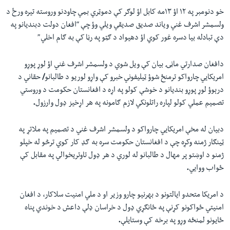
خو دنومبر په ۱۲ اؤ ۱۳مه کابل اؤ لوګر کې دموټري بمي چاودنو وروسته تیره ورځ د
ولسمشر اشرف غني ویاند صدیق صدیقي ویلي وؤ چې “افغان دولت دبندیانو په
دې تبادله بیا دسره غور کوي اؤ دهیواد د ګټو په رڼا کې به ګام اخلي”
دافغان صدارتي ماڼۍ بیان کې ویل شوي د ولسمشر اشرف غني اؤ لوړ پوړو
امریکایي چارواکو ترمنځ شوؤ ټیليفوني خبرو کې واړو
لوریو
د
طالبانو
/
حقاني
د
درېوؤ
لوړ
پوړو
بندیانو
د
خوشې
کولو
په
اړه
د
افغانستان
حکومت
د
وروستي
تصمیم
عملي
کولو
لپاره
راتلونکي
لازم
ګامونه
په
هر
اړخیز
ډول
وارزول
.
دبیان
له
مخې
امریکایي
چارواکو
د
ولسمشر
اشرف
غني
د
تصمیم
په
ملاتړ
په
ټینګار
ژمنه
وکړه
چې
د
افغانستان
حکومت
سره
به
ګډ
کار
کوي
ترڅو
له
خپلو
ژمنو
د
اوښتو
پر
مهال
د
طالبانو
له
لوري
د
هر
ډول
تاوتریخوالي
په
مقابل
کې
ځواب
ووایي
.
د
امریکا
متحدو
ایالتونو
د
بهرنیو
چارو
وزیر
او
د
ملي
امنیت
سلاکار،
د
افغان
امنیتي
ځواکونو
کړنې
په
ځانګړي
ډول
د
خراسان
ډلې
داعش
د
خوندي
پناه
ځایونو
لمنځه
وړو
په
برخه
کې
وستایلې
.