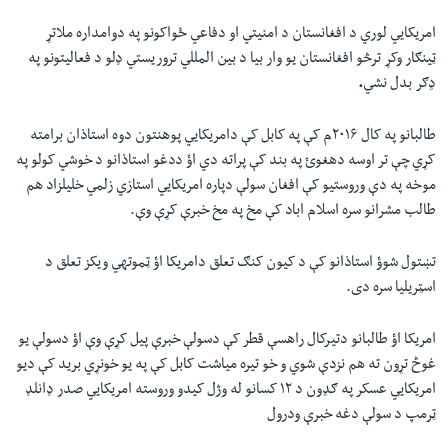
امریکایي
لوري
د
افغانستان
د
امنیتي
او
دفاعي
ځواکونو
په
دوامداره
ملاتړ
ټینګار
وکړ
ترڅو
افغانستان
یو
وار
بیا
د
بین
المللي
تروریستي
ډلو
د
فعالیتونو
په
ډګر
بدل
نشي
.
طالبانو په کال ۲۰۱۶م کې په کابل کې دامریکایي پوهنتون دوه استاذان برامته
کړي چې تر اوسه دهغوئ په بند کې پراته دي اؤ ددغو استاذانو د خوشي کولو په
موخه په دې وروستیو کې افغان سولې دپاره امریکایي استازي زلمي خلیلزاد هم
طالب مشرانو سره اسلام اباد کې مخ په مخ خبرې کړې وې.
تښتول شوؤ استاذانو کې د کیون کنګ تعلق دامریکا اؤ ټموتهي ویکز تعلق د
اسټریلیا سره دی.
امریکا اؤ‌ طالبانو دتیرکال راهسې قطر کې دسولې خبرې پیل کړې وې اؤ‌ دسولې یو
غوڅ تړون ته هم نزدې شوي و‌ خو تیره میاشت کابل کې په یو خونړي برید کې دیو
امریکایي عسکر په ګډون د ۱۲ کسانو له وژل کیدو وروسته امریکایي صدر ډانلډ
ټرمپ د سولې دغه خبرې ودرول