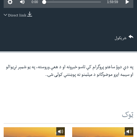
0:00
1:59:59
لته
اداریه
ه
Direct link
خکې
Learning English
رکزي
ټون
FOLLOW US
شریکول
ه
اوړئ
په دې دوؤ ساعتو پروگرام کې تاسو خبرونه او د هغې وروسته، په یو شمېر نړیوالو
ژبې
او سیمه ایزو موضوگانو د میلمنو نه پوښتنې کولی شۍ.
ټوک