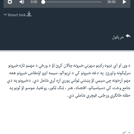
0:00
30:00
لته
اداریه
ه
Direct link
خکې
Learning English
رکزي
ټون
FOLLOW US
شریکول
ه
اوړئ
د وی او اې ډيوه راډيو سهرنې خبرونه چالان کړئ اؤ د ورځې د مهمو تازه خبرونو
ژبې
سرليکونه واورئ. په دغه خبرونو کې د نړيوالو، سيمه ايزو اؤمقامى خبرونو هغه
مهم اړخونه چې سيمې اؤ پښتنې ټولنې پورې اړه لري شامل دي. دخبرونو په دې
جامع وخت کې دسياسياتو، اقتصاد، هنر ، ټنګ ټکور، روغتيا، موسم اؤ لوبو په
حقله ځانګړې ورځنۍ فيچرې شاملې دي.