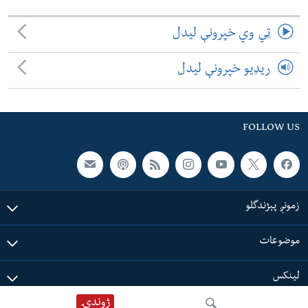
ټي وي خپرونې لیدل
ریډیو خپرونې لیدل
FOLLOW US
زمونږ پېژندگلو
موضوعات
لینکس
ژوندۍ