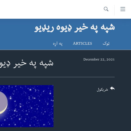
اس
سیدونکی
Search
ینک
شپه په خیر ډیوه ریډیو
کور پاڼه
لته
د سېمې خبرونه
ه
ټوک
ARTICLES
په اړه
ړاندې
پاکستان
پښتونخوا
رکزي
ټاکنې
بلوچستان
December 22, 2021
شپه په خیر ډیو
ُزیاتو
امریکا
ه
اوړئ
نړۍ
لته
افغانستان
شریکول
ه
خکې
داعش او تندروي
رکزي
ټې وي
ټون
ه
دروغ ریښتیا
اوړئ