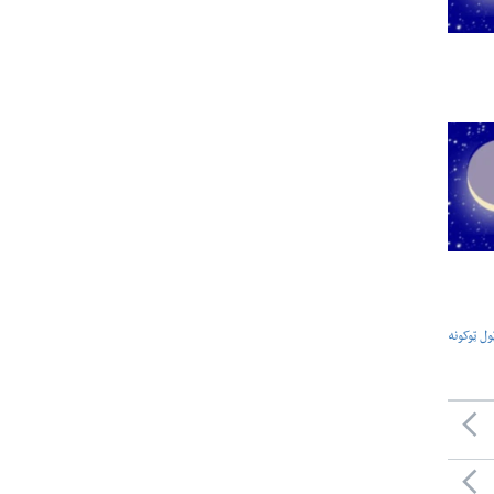
ول ټوکونه