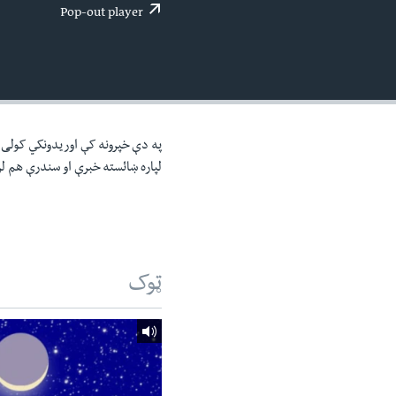
اداریه
لته
Pop-out player
ه
خکې
رکزي
ټون
ه
اوړئ
په دې خپرونه کې اوریدونکي کولی ش
لپاره ښائسته خبرې او سندرې هم ل
ټوک