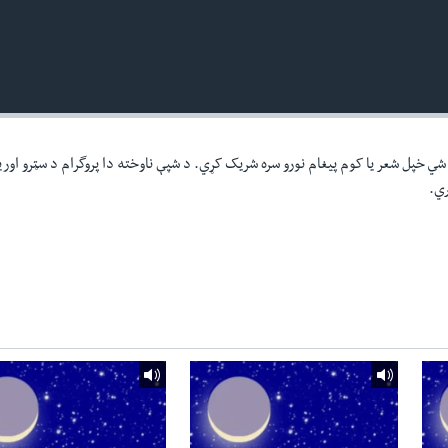
ي خپل شعر یا کوم پیغام نورو سره شریک کړي. د شپې ناوخته دا پروگرام د سټرو اور
ري.