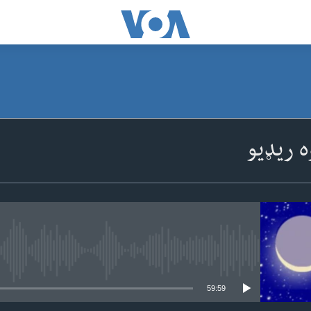
SUBSCRIBE
ه ریډیو
Apple Podcasts
ګډون
No media source currently available
59:59