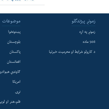
زمونږ پېژندگلو
موضوعات
زمونږ په اړه
پښتونخوا
508 ماده
بلوچستان
د کارولو شرایط او محرمیت خبرتیا
پاکستان
افغانستان
ګاونډي هېوادون
امریکا
نړۍ
فلم،هنر او لوی
Learning English