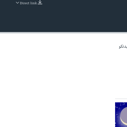
Direct link
EMBED
یدنکو