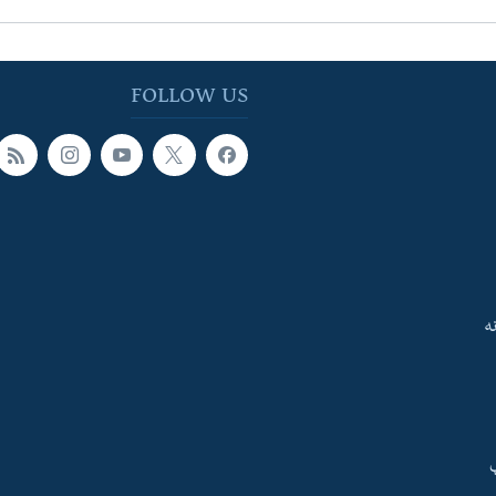
FOLLOW US
ه
ې