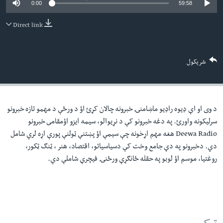
0:00
59:58
لته
اداریه
ه
Direct link
خکې
Learning English
رکزي
ټون
FOLLOW US
شریکول
ه
اوړئ
د وی او اې ډيوه راډيو ماښامنۍ خبرونه چالان کړئ اؤ د ورځې د مهمو تازه خبرونو
ژبې
سرليکونه واورئ. په دغه خبرونو کې د نړيوالو، سيمه ايزو اؤمقامى خبرونو
Deewa Radio هغه مهم اړخونه چې سيمې اؤ پښتنې ټولنې پورې اړه لري شامل
دي. دخبرونو په دې جامع وخت کې دسياسياتو، اقتصاد، هنر ، ټنګ ټکور،
روغتيا، موسم اؤ لوبو په حقله ځانګړې ورځنۍ فيچرې شاملې دي.