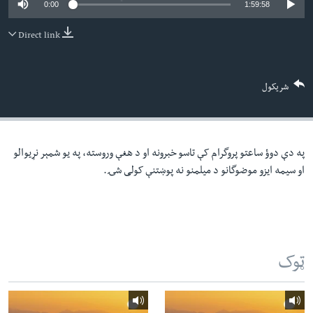
0:00
1:59:58
لته
اداریه
ه
Direct link
خکې
Learning English
رکزي
ټون
FOLLOW US
شریکول
ه
اوړئ
په دې دوؤ ساعتو پروگرام کې تاسو خبرونه او د هغې وروسته، په یو شمېر نړیوالو
ژبې
او سیمه ایزو موضوگانو د میلمنو نه پوښتنې کولی شۍ.
ټوک