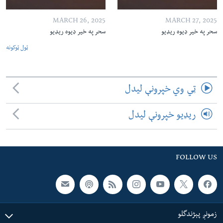
MARCH 26, 2025
MARCH 27, 2025
سحر په خیر ډیوه ریډیو
سحر په خیر ډیوه ریډیو
ټول ټوکونه
ټي وي خپرونې لیدل
ریډیو خپرونې لیدل
FOLLOW US
زمونږ پېژندگلو