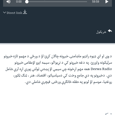
0:00
59:59
لته
اداریه
ه
Direct link
خکې
Learning English
رکزي
ټون
FOLLOW US
شریکول
ه
اوړئ
د وی او اې ډيوه راډيو ماښامنۍ خبرونه چالان کړئ اؤ د ورځې د مهمو تازه خبرونو
ژبې
سرليکونه واورئ. په دغه خبرونو کې د نړيوالو، سيمه ايزو اؤمقامى خبرونو
Deewa Radio هغه مهم اړخونه چې سيمې اؤ پښتنې ټولنې پورې اړه لري شامل
دي. دخبرونو په دې جامع وخت کې دسياسياتو، اقتصاد، هنر ، ټنګ ټکور،
روغتيا، موسم اؤ لوبو په حقله ځانګړې ورځنۍ فيچرې شاملې دي.