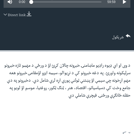
0:00
59:59
لته
اداریه
ه
Direct link
خکې
Learning English
رکزي
ټون
FOLLOW US
شریکول
ه
اوړئ
د وی او اې ډيوه راډيو ماښامنۍ خبرونه چالان کړئ اؤ د ورځې د مهمو تازه خبرونو
ژبې
سرليکونه واورئ. په دغه خبرونو کې د نړيوالو، سيمه ايزو اؤمقامى خبرونو هغه
مهم اړخونه چې سيمې اؤ پښتنې ټولنې پورې اړه لري شامل دي. دخبرونو په دې
جامع وخت کې دسياسياتو، اقتصاد، هنر ، ټنګ ټکور، روغتيا، موسم اؤ لوبو په
حقله ځانګړې ورځنۍ فيچرې شاملې دي