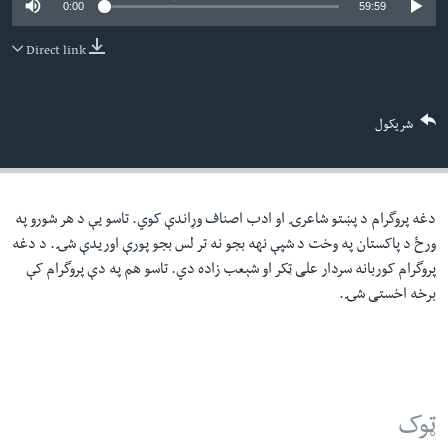
0:00
59:59
لته
اداریه
ه
Direct link
خکې
Learning English
رکزي
ټون
FOLLOW US
شریکول
ه
اوړئ
دغه پروگرام د پښتو شاعرۍ او ادب اصناف وړاندې کوي. تاسو یې د هر شورو په
ژبې
ورځ د پاکستان په وخت د شپې نهه بجو نه تر لس بجو پورې اوریدې شۍ. د دغه
پروگرام کوربانه سردار علی ټکر او شېعب زاده دي. تاسو هم په دې پروگرام کې
برخه اخستی شۍ.
ټوک