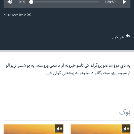
0:00
1:59:59
لته
اداریه
ه
Direct link
خکې
Learning English
رکزي
ټون
FOLLOW US
شریکول
ه
اوړئ
په دې دوؤ ساعتو پروگرام کې تاسو خبرونه او د هغې وروسته، په یو شمېر نړیوالو
ژبې
او سیمه ایزو موضوگانو د میلمنو نه پوښتنې کولی شۍ.
ټوک