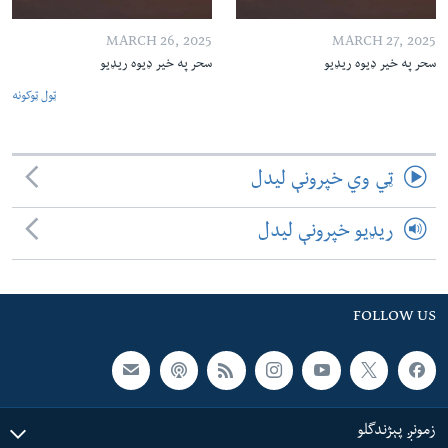
MARCH 26, 2025
MARCH 27, 2025
سحر په خیر ډیوه ریډیو
سحر په خیر ډیوه ریډیو
ټول ټوکونه
ټي وي خپرونې لیدل
ریډیو خپرونې لیدل
FOLLOW US
زمونږ پېژندگلو