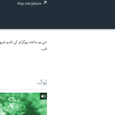
اداریه
لته
Pop-out player
ه
خکې
رکزي
ټون
ه
اوړئ
دې یو ساعته پروگرام کې تاسو خبرون
شۍ.
ټوک