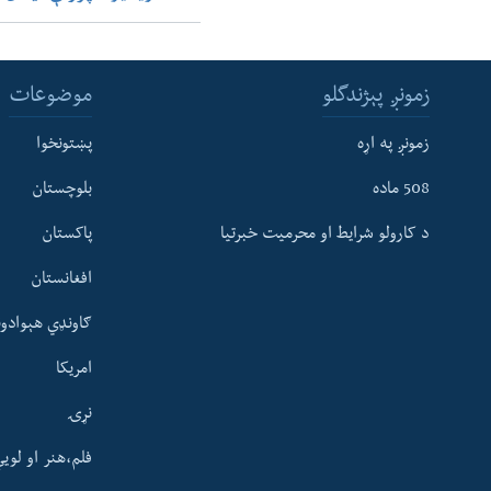
زمونږ پېژندگلو
موضوعات
زمونږ په اړه
پښتونخوا
508 ماده
بلوچستان
د کارولو شرایط او محرمیت خبرتیا
پاکستان
افغانستان
ګاونډي هېوادون
امریکا
نړۍ
فلم،هنر او لوی
Learning English