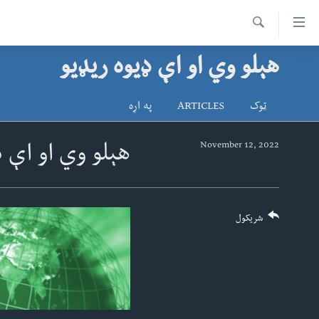
اس
سیدونکی
Search
ینک
هېلو وي او اې ډیوه ریډیو
کور پاڼه
لته
د سېمې خبرونه
ه
ټوک
ARTICLES
په اړه
ړاندې
پاکستان
پښتونخوا
رکزي
ټاکنې
بلوچستان
November 12, 2022
هېلو وي او اې ډ
ُزیاتو
امریکا
ه
اوړئ
نړۍ
لته
افغانستان
شریکول
ه
خکې
داعش او تندروي
رکزي
ټې وي
ټون
ه
دروغ ریښتیا
اوړئ