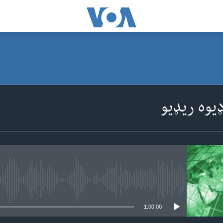
SUBSCRIBE
یوه ریډیو
Apple Podcasts
ګډون
No media source currently available
1:00:00