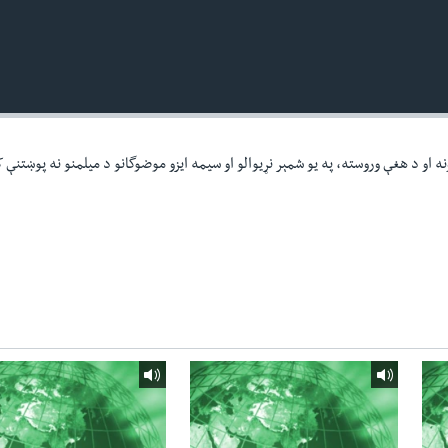
ه او د هغې وروسته، په یو شمېر نړیوالو او سیمه ایزو موضوگانو د میلمنو نه پوښتنې 