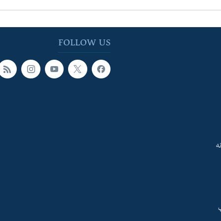
FOLLOW US
ه
ې