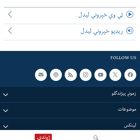
ټي وي خپرونې لیدل
ریډیو خپرونې لیدل
FOLLOW US
زمونږ پېژندگلو
موضوعات
لینکس
ژوندۍ