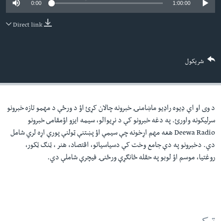
0:00
1:00:00
لته
اداریه
ه
Direct link
خکې
Learning English
رکزي
ټون
FOLLOW US
شریکول
ه
اوړئ
د وی او اې ډيوه راډيو ماښامنۍ خبرونه چالان کړئ اؤ د ورځې د مهمو تازه خبرونو
ژبې
سرليکونه واورئ. په دغه خبرونو کې د نړيوالو، سيمه ايزو اؤمقامى خبرونو
Deewa Radio هغه مهم اړخونه چې سيمې اؤ پښتنې ټولنې پورې اړه لري شامل
دي. دخبرونو په دې جامع وخت کې دسياسياتو، اقتصاد، هنر ، ټنګ ټکور،
روغتيا، موسم اؤ لوبو په حقله ځانګړې ورځنۍ فيچرې شاملې دي.