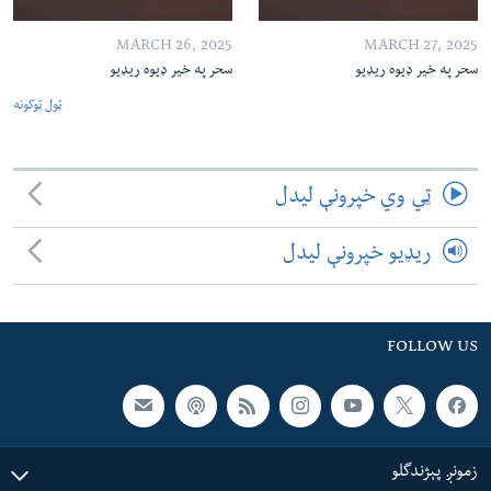
MARCH 26, 2025
MARCH 27, 2025
سحر په خیر ډیوه ریډیو
سحر په خیر ډیوه ریډیو
ټول ټوکونه
ټي وي خپرونې لیدل
ریډیو خپرونې لیدل
FOLLOW US
زمونږ پېژندگلو