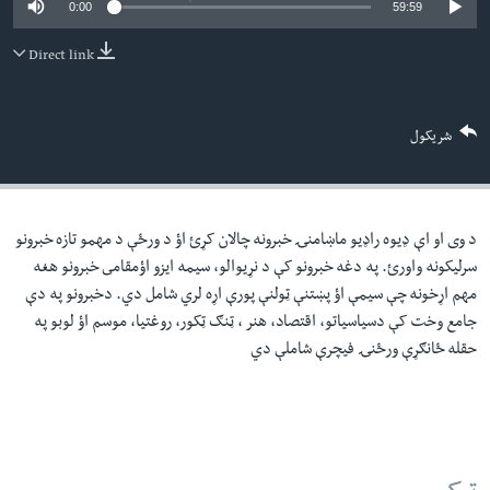
0:00
59:59
لته
اداریه
ه
Direct link
خکې
Learning English
رکزي
ټون
FOLLOW US
شریکول
ه
اوړئ
د وی او اې ډيوه راډيو ماښامنۍ خبرونه چالان کړئ اؤ د ورځې د مهمو تازه خبرونو
ژبې
سرليکونه واورئ. په دغه خبرونو کې د نړيوالو، سيمه ايزو اؤمقامى خبرونو هغه
مهم اړخونه چې سيمې اؤ پښتنې ټولنې پورې اړه لري شامل دي. دخبرونو په دې
جامع وخت کې دسياسياتو، اقتصاد، هنر ، ټنګ ټکور، روغتيا، موسم اؤ لوبو په
حقله ځانګړې ورځنۍ فيچرې شاملې دي