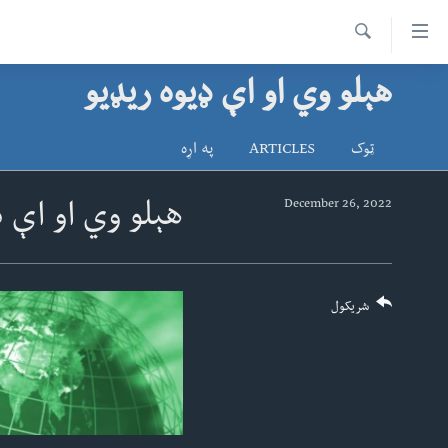
اس
سیدونکی
Search
ینک
هېلو وي او اې ډیوه ریډیو
کور پاڼه
لته
د سېمې خبرونه
ه
ټوک
ARTICLES
په اړه
ړاندې
پاکستان
پښتونخوا
رکزي
ټاکنې
بلوچستان
December 26, 2022
هېلو وي او اې ډ
ُزیاتو
امریکا
ه
اوړئ
نړۍ
لته
افغانستان
شریکول
ه
خکې
داعش او تندروي
رکزي
ټې وي
ټون
ه
دروغ ریښتیا
اوړئ