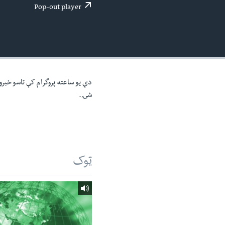
اداریه
لته
Pop-out player
ه
خکې
رکزي
ټون
ه
اوړئ
دې یو ساعته پروگرام کې تاسو خبرون
شۍ.
ټوک