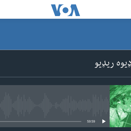
SUBSCRIBE
یوه ریډیو
Apple Podcasts
ګډون
No media source currently available
59:59