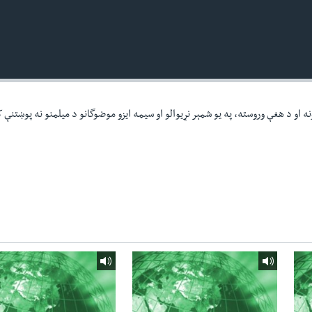
ه او د هغې وروسته، په یو شمېر نړیوالو او سیمه ایزو موضوگانو د میلمنو نه پوښتنې 