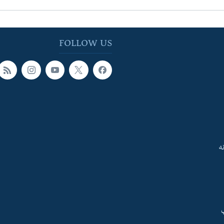
FOLLOW US
ه
ې