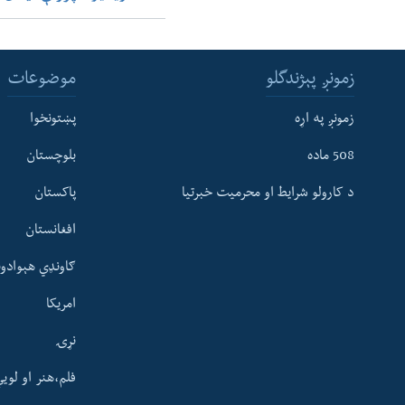
زمونږ پېژندگلو
موضوعات
زمونږ په اړه
پښتونخوا
508 ماده
بلوچستان
د کارولو شرایط او محرمیت خبرتیا
پاکستان
افغانستان
ګاونډي هېوادون
امریکا
نړۍ
فلم،هنر او لوی
Learning English