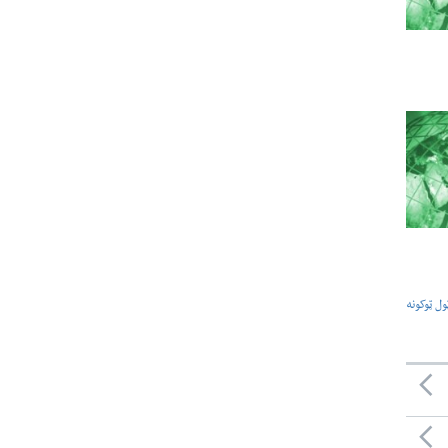
ول ټوکونه