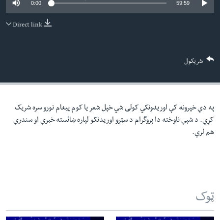
0:00
59:59
لته
اداریه
ه
Direct link
خکې
Learning English
رکزي
ټون
FOLLOW US
شریکول
ه
اوړئ
په دې خپرونه کې اوریدونکي کولی شي خپل شعر یا کوم پیغام نورو سره شریک
ژبې
کړي. د شپې ناوخته دا پروگرام د سټرو اوریدنکو لپاره ښائسته خبرې او سندرې
هم لري.
ټوک