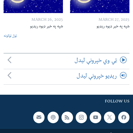
MARCH 26, 2025
MARCH 27, 2025
شپه په خیر ډیوه ریډیو
شپه په خیر ډیوه ریډیو
ټول ټوکونه
ټي وي خپرونې لیدل
ریډیو خپرونې لیدل
FOLLOW US