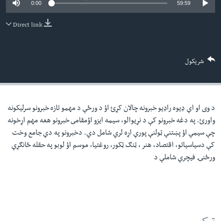
0:00
59:59
لته
اداریه
ه
Direct link
خکې
Learning English
رکزي
ټون
FOLLOW US
شریکول
ه
اوړئ
د وی او اې ډيوه راډيو خبرونه چالان کړئ اؤ د ورځې د مهمو تازه خبرونو سرليکونه
ژبې
واورئ. په دغه خبرونو کې د نړيوالو، سيمه ايزو اؤمقامى خبرونو هغه مهم اړخونه
چې سيمې اؤ پښتنې ټولنې پورې اړه لري شامل دي. دخبرونو په دې جامع وخت
کې دسياسياتو، اقتصاد، هنر ، ټنګ ټکور، روغتيا، موسم اؤ لوبو په حقله ځانګړې
ورځنۍ فيچرې شاملې د