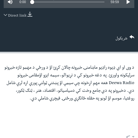
0:00
59:59
لته
اداریه
ه
Direct link
خکې
Learning English
رکزي
ټون
FOLLOW US
شریکول
ه
اوړئ
د وی او اې ډيوه راډيو ماښامنۍ خبرونه چالان کړئ اؤ د ورځې د مهمو تازه خبرونو
ژبې
سرليکونه واورئ. په دغه خبرونو کې د نړيوالو، سيمه ايزو اؤمقامى خبرونو
Deewa Radio هغه مهم اړخونه چې سيمې اؤ پښتنې ټولنې پورې اړه لري شامل
دي. دخبرونو په دې جامع وخت کې دسياسياتو، اقتصاد، هنر ، ټنګ ټکور،
روغتيا، موسم اؤ لوبو په حقله ځانګړې ورځنۍ فيچرې شاملې دي.