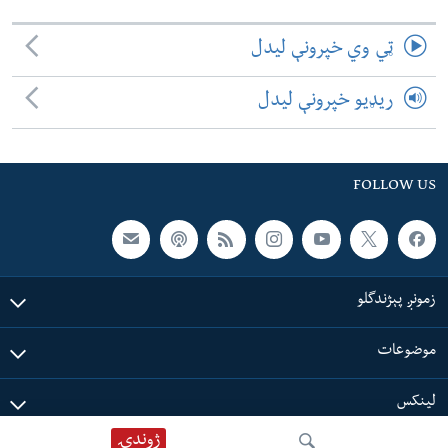
ټي وي خپرونې لیدل
ریډیو خپرونې لیدل
FOLLOW US
زمونږ پېژندگلو
موضوعات
لینکس
ژوندۍ