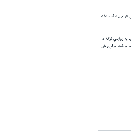
ې غریبۍ د له منځه
ا په روايتي توګه د
 هم ورخت ورکړی شي