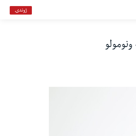
ژوندۍ
ونومولو