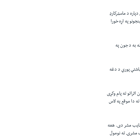
پاره د ماسټرکارډ
جونو په اړه خورا
 به د جون په
 واري لري او ډیوېډ ملپاس د ۲۰۲۴ کال تر اپرېل میاشتې پورې د دغه
 اثراتو ته پام وکړی
ه دا موقع په لاس
 نایب مشر دی. هغه
ک مشرۍ ته نومول