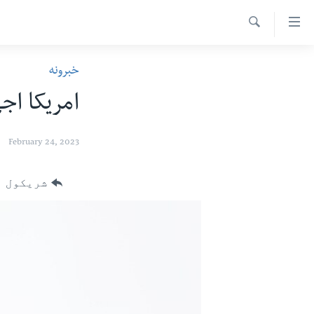
اس
سیدونکی
Search
ینک
کور پاڼه
خبرونه
لته
د سېمې خبرونه
ه
امریکا اج
ړاندې
پاکستان
پښتونخوا
رکزي
ټاکنې
بلوچستان
February 24, 2023
ُزیاتو
امریکا
ه
شریکول
اوړئ
نړۍ
لته
افغانستان
ه
خکې
داعش او تندروي
رکزي
ټې وي
ټون
ه
دروغ ریښتیا
اوړئ