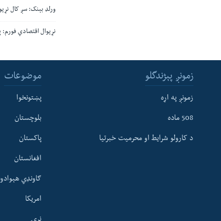
ورلډ بېنک: سږ کال نړی
نړيوال اقتصادي فورم: 
زمونږ پېژندگلو
موضوعات
زمونږ په اړه
پښتونخوا
508 ماده
بلوچستان
د کارولو شرایط او محرمیت خبرتیا
پاکستان
افغانستان
ګاونډي هېوادون
امریکا
نړۍ