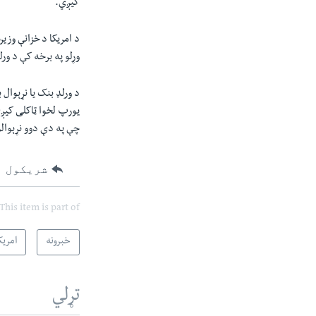
کیږي.
د امریکا د خزانې وزی
وړلو په برخه کې د و
د ورلډ بنک یا نړېوال 
یورپ لخوا ټاکلی کیږي
چې په دې دوو نړېوالو
شریکول
This item is part of
خبرونه
امریک
تړلي