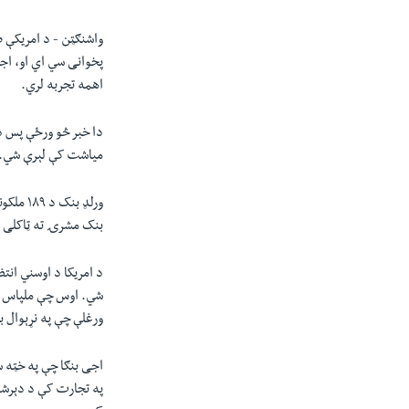
واشنګټن - د امریکې 
پخوانی سي اي او، اجی
اهمه تجربه لري.
دا خبر څو ورځې پس د
میاشت کې لېرې شي. 
بنک مشرۍ ته ټاکلی ش
د امریکا د اوسني انتظ
شي. اوس چې ملپاس د 
ورغلې چې په نړېوال ب
اجی بنګا چې په خټه س
په تجارت کې د دېرشو