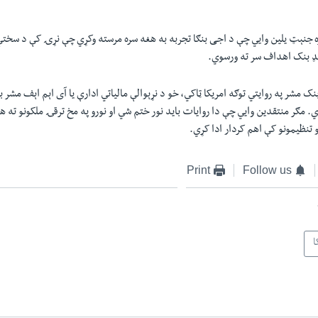
ره جنېټ یلین وایي چې د اجی بنګا تجربه به هغه سره مرسته وکړي چې نړۍ کې د سخت
رلډ بنک اهداف سر ته ورسوي.
بنک مشر په روایتي توګه امریکا ټاکي، خو د نړېوالې مالیاتي ادارې یا آی اېم اېف مشر بی
. مګر منتقدین وایي چې دا روایات باید نور ختم شي او نورو په مخ ترقۍ ملکونو ته
 تنظیمونو کې اهم کردار ادا کړي.
Print
Follow us
ا