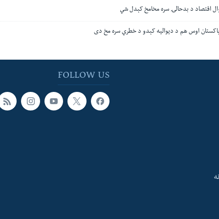
وال اقتصاد د بدحالۍ سره مخامخ کېدل شي
پاکستان اوس هم د ديواليه کېدو د خطرې سره مخ دی
FOLLOW US
ه