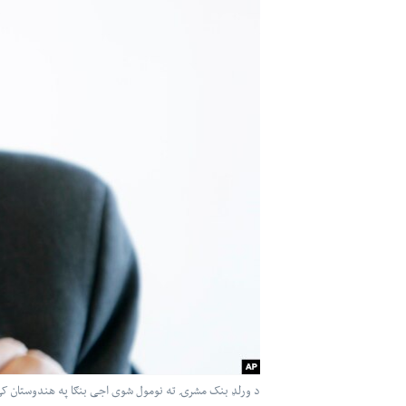
اداریه
لته
ه
خکې
رکزي
ټون
ه
اوړئ
د ورلډ بنک مشرۍ ته نومول شوی اجی بنګا په هندوستان کې