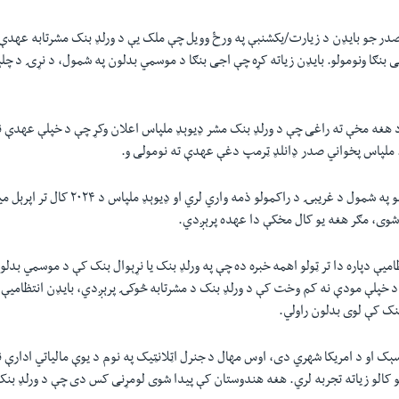
صدر جو بایډن د زیارت/یکشنبې په ورځ وویل چې ملک یې د ورلډ بنک مشرتابه عهدې د
 بنګا ونومولو. بایډن زیاته کړه چې اجی بنګا د موسمي بدلون په شمول، د نړۍ د چلېن
 هغه مخې ته راغی چې د ورلډ بنک مشر ډیوېډ ملپاس اعلان وکړ چې د خپلې عهدې نه
ملپاس پخواني صدر ډانلډ ټرمپ دغې عهدې ته نومولی و.
ورلډ بنک د ۱۸۹ ملکونو په شمول د غریبۍ د راکمولو ذمه
وی، مګر هغه یو کال مخکې دا عهده پرېږدي.
امیې دپاره دا تر ټولو اهمه خبره ده چې په ورلډ بنک یا نړېوال بنک کې د موسمي بدلون
خپلې مودې نه کم وخت کې د ورلډ بنک د مشرتابه څوکۍ پرېږدي، بایډن انتظامیې ت
نک کې لوی بدلون راولي.
ېک او د امریکا شهري دی، اوس مهال د جنرل اټلانټیک په نوم د یوې مالیاتي ادارې
 کالو زیاته تجربه لري. هغه هندوستان کې پیدا شوی لومړنی کس دی چې د ورلډ بن