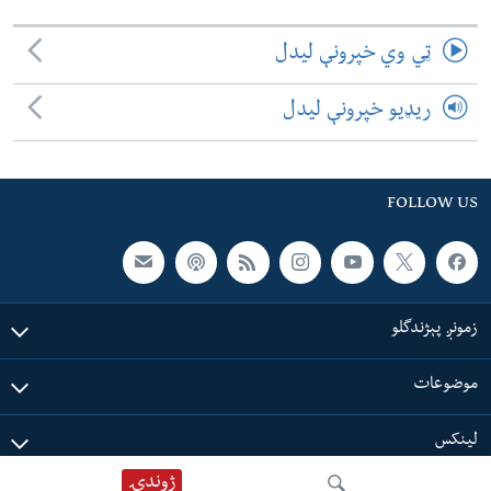
ټي وي خپرونې لیدل
ریډیو خپرونې لیدل
FOLLOW US
زمونږ پېژندگلو
موضوعات
لینکس
ژوندۍ