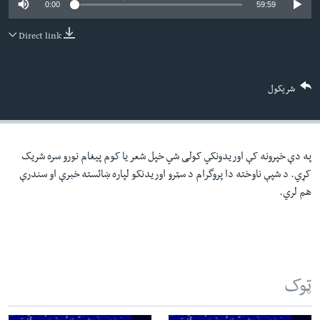
0:00
59:59
لته
اداریه
ه
Direct link
خکې
Learning English
رکزي
ټون
FOLLOW US
شریکول
ه
اوړئ
په دې خپرونه کې اوریدونکي کولی شي خپل شعر یا کوم پیغام نورو سره شریک
ژبې
کړي. د شپې ناوخته دا پروگرام د سټرو اوریدنکو لپاره ښائسته خبرې او سندرې
هم لري.
ټوک