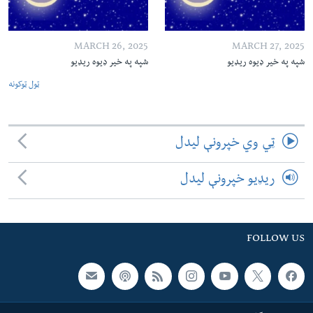
MARCH 26, 2025
MARCH 27, 2025
شپه په خیر ډیوه ریډیو
شپه په خیر ډیوه ریډیو
ټول ټوکونه
ټي وي خپرونې لیدل
ریډیو خپرونې لیدل
FOLLOW US