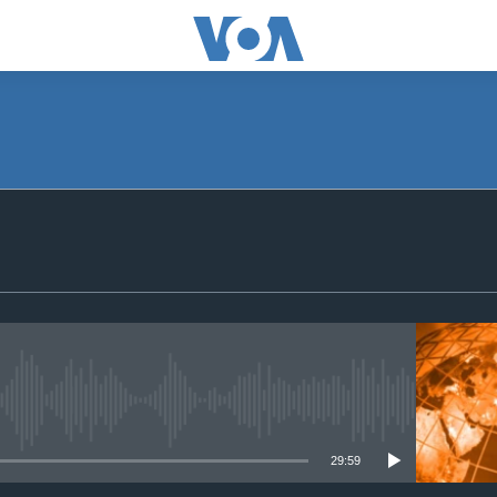
SUBSCRIBE
Apple Podcasts
ګډون
No media source currently available
29:59