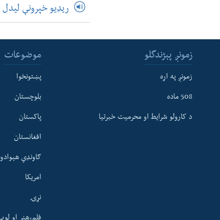
ریډیو خپرونې لیدل
زمونږ پېژندگلو
موضوعات
زمونږ په اړه
پښتونخوا
508 ماده
بلوچستان
د کارولو شرایط او محرمیت خبرتیا
پاکستان
افغانستان
ګاونډي هېوادون
امریکا
نړۍ
فلم،هنر او لوی