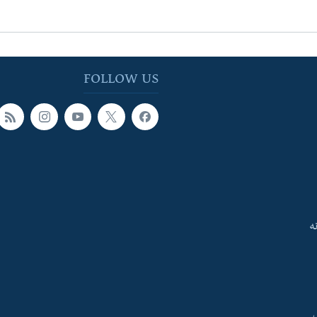
FOLLOW US
ه
ې