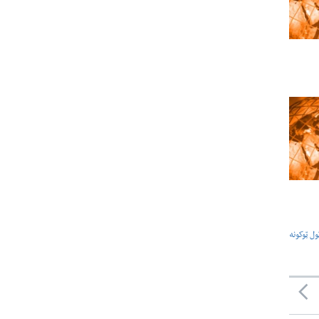
ول ټوکونه