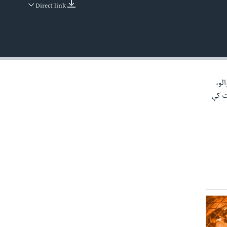
Direct link
EMBED
الو،
خت کې