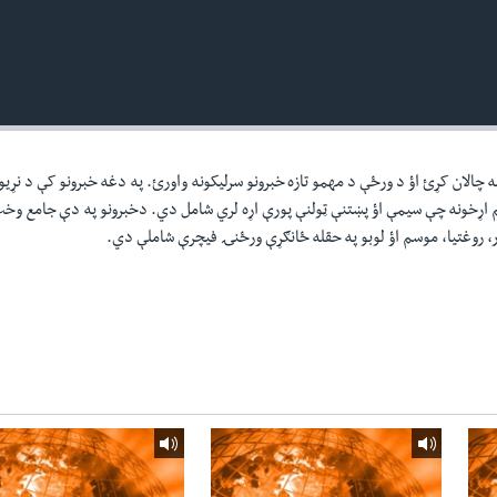
ه چالان کړئ اؤ د ورځې د مهمو تازه خبرونو سرليکونه واورئ. په دغه خبرونو کې د نړيو
م اړخونه چې سيمې اؤ پښتنې ټولنې پورې اړه لري شامل دي. دخبرونو په دې جامع و
ر، روغتيا، موسم اؤ لوبو په حقله ځانګړې ورځنۍ فيچرې شاملې دي.