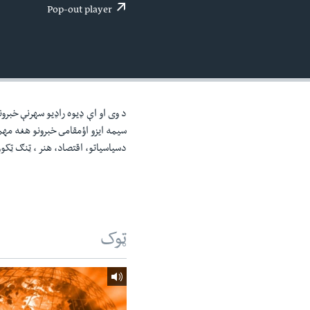
اداریه
لته
Pop-out player
ه
خکې
رکزي
ټون
ه
اوړئ
د وی او اې ډيوه راډيو سهرنې خبرون
سيمه ايزو اؤمقامى خبرونو هغه مه
دسياسياتو، اقتصاد، هنر ، ټنګ ټکو
ټوک