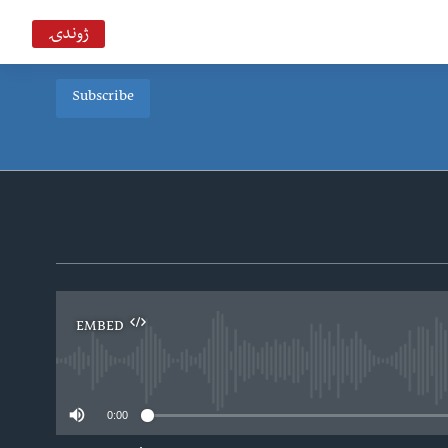
ژوندۍ
Subscribe
سحر په خیر ډیوه ریډیو
Deewa
بي بي شیرینه – په ټیلې ویژن
VOA Deewa TV
EMBED
0:00