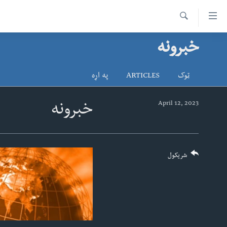
اس
سیدونکی
Search
ینک
خبرونه
کور پاڼه
لته
د سېمې خبرونه
ه
ټوک
ARTICLES
په اړه
ړاندې
پاکستان
پښتونخوا
رکزي
ټاکنې
بلوچستان
April 12, 2023
خبرونه
ُزیاتو
امریکا
ه
اوړئ
نړۍ
لته
افغانستان
شریکول
ه
خکې
داعش او تندروي
رکزي
ټې وي
ټون
ه
دروغ ریښتیا
اوړئ