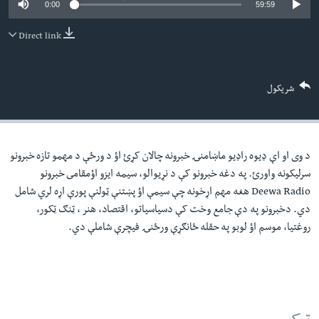
0:00
59:59
لته
اداریه
ه
Direct link
خکې
Learning English
رکزي
ټون
FOLLOW US
شریکول
ه
اوړئ
د وی او اې ډيوه راډيو ماښامنۍ خبرونه چالان کړئ اؤ د ورځې د مهمو تازه خبرونو
ژبې
سرليکونه واورئ. په دغه خبرونو کې د نړيوالو، سيمه ايزو اؤمقامى خبرونو
Deewa Radio هغه مهم اړخونه چې سيمې اؤ پښتنې ټولنې پورې اړه لري شامل
دي. دخبرونو په دې جامع وخت کې دسياسياتو، اقتصاد، هنر ، ټنګ ټکور،
روغتيا، موسم اؤ لوبو په حقله ځانګړې ورځنۍ فيچرې شاملې دي.