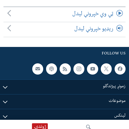
ټي وي خپرونې لیدل
ریډیو خپرونې لیدل
FOLLOW US
زمونږ پېژندگلو
موضوعات
لینکس
ژوندۍ