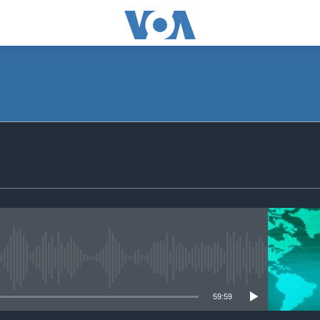
SUBSCRIBE
Apple Podcasts
ګډون
No media source currently available
59:59