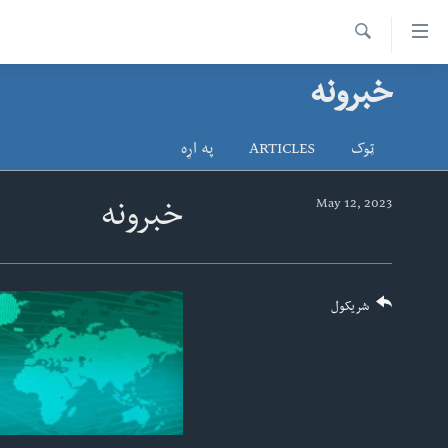
اس
سیدونکی
Search
ینک
خبرونه
کور پاڼه
لته
د سېمې خبرونه
ه
ټوک
ARTICLES
په اړه
ړاندې
پاکستان
پښتونخوا
رکزي
ټاکنې
بلوچستان
May 12, 2023
خبرونه
ُزیاتو
امریکا
ه
اوړئ
نړۍ
لته
افغانستان
شریکول
ه
خکې
داعش او تندروي
رکزي
ټې وي
ټون
ه
دروغ ریښتیا
اوړئ