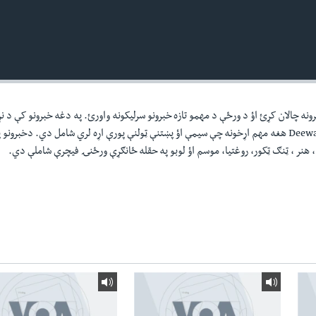
ونه چالان کړئ اؤ د ورځې د مهمو تازه خبرونو سرليکونه واورئ. په دغه خبرونو کې د نړ
سيمه ايزو اؤمقامى خبرونو Deewa Radio هغه مهم اړخونه چې سيمې اؤ پښتنې ټولنې پورې اړه لري شامل دي. دخبرو
هنر ، ټنګ ټکور، روغتيا، موسم اؤ لوبو په حقله ځانګړې ورځنۍ فيچرې شاملې دي.