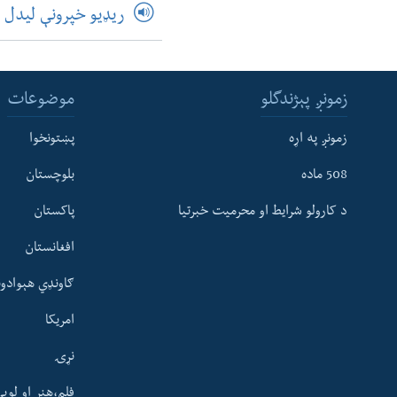
ریډیو خپرونې لیدل
زمونږ پېژندگلو
موضوعات
زمونږ په اړه
پښتونخوا
508 ماده
بلوچستان
د کارولو شرایط او محرمیت خبرتیا
پاکستان
افغانستان
ګاونډي هېوادون
امریکا
نړۍ
فلم،هنر او لوی