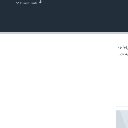
Direct link
EMBED
يوالو،
نو په دې