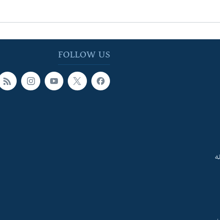
FOLLOW US
ه
ې