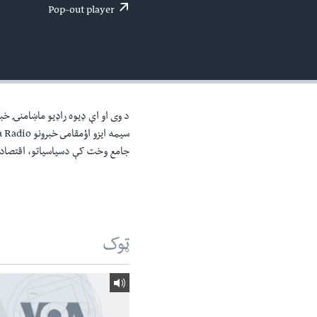
اداریه
لته
Pop-out player
ه
خکې
رکزي
ټون
ه
اوړئ
د وی او اې ډيوه راډيو ماښامنۍ خبر
جامع وخت کې دسياسياتو، اقتصاد، 
ټوک